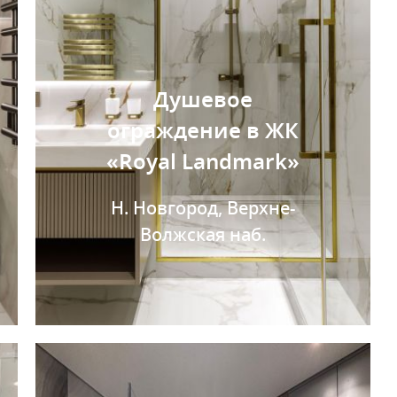
Душевое
ограждение в ЖК
«Royal Landmark»
Н. Новгород, Верхне-
Волжская наб.