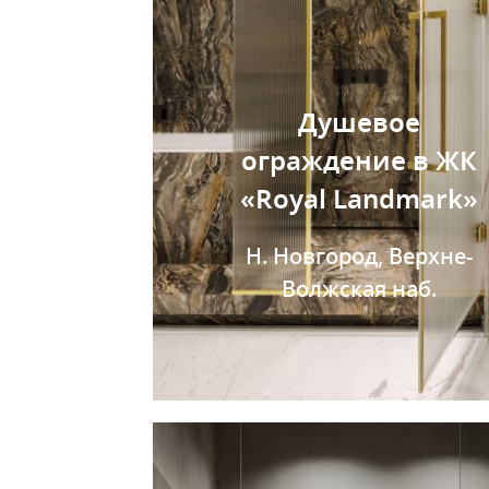
Душевое
ограждение в ЖК
«Royal Landmark»
Н. Новгород, Верхне-
Волжская наб.