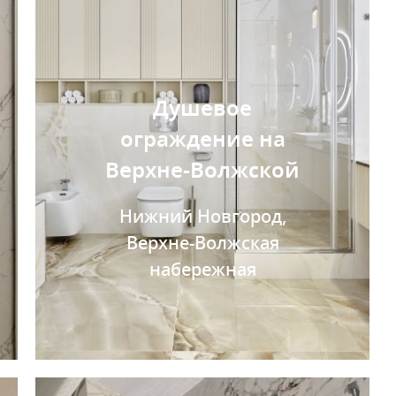
Душевое
ограждение на
Верхне-Волжской
Нижний Новгород,
Верхне-Волжская
набережная