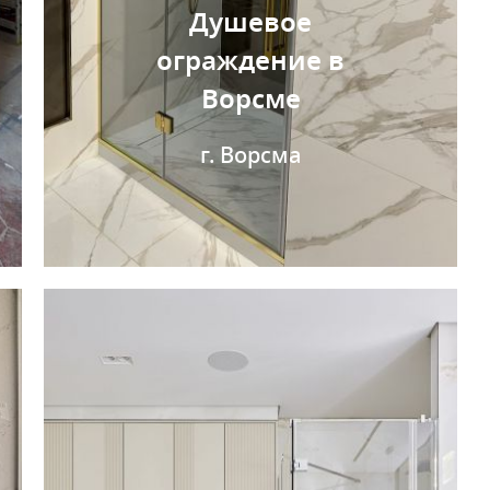
Душевое
ограждение в
Ворсме
г. Ворсма