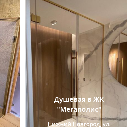
Душевая в ЖК
"Мегаполис"
Нижний Новгород, ул.
е