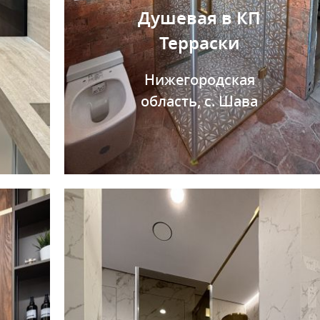
Душевая в КП
Терраски
Нижегородская
область, с. Шава