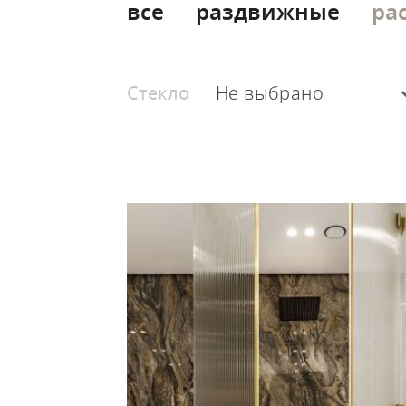
все
раздвижные
ра
Стекло
Не выбрано