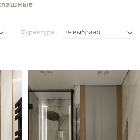
спашные
Фурнитура
Не выбрано